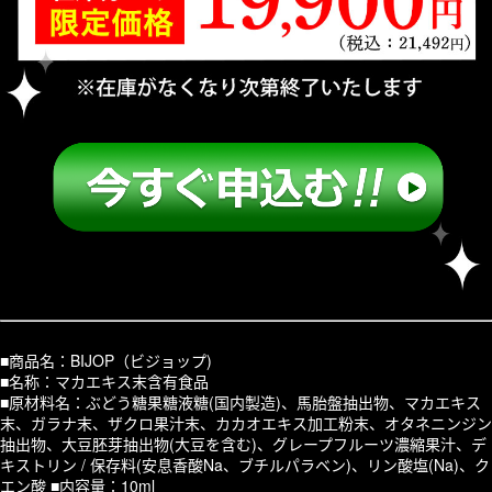
■商品名：BIJOP（ビジョップ)
■名称：マカエキス末含有食品
■原材料名：ぶどう糖果糖液糖(国内製造)、馬胎盤抽出物、マカエキス
末、ガラナ末、ザクロ果汁末、カカオエキス加工粉末、オタネニンジン
抽出物、大豆胚芽抽出物(大豆を含む)、グレープフルーツ濃縮果汁、デ
キストリン / 保存料(安息香酸Na、ブチルパラベン)、リン酸塩(Na)、ク
エン酸 ■内容量：10ml