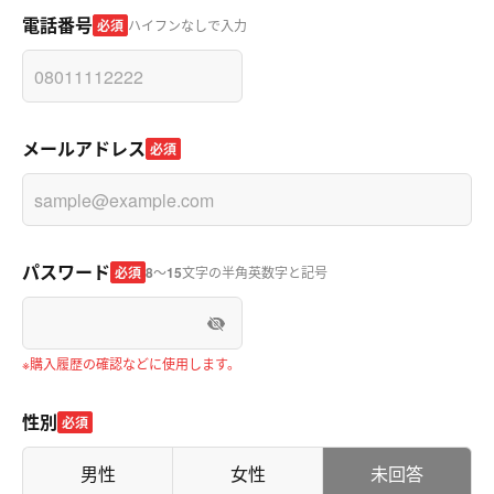
電話番号
必須
ハイフンなしで入力
メールアドレス
必須
パスワード
必須
8
～
15
文字の半角英数字と記号
※購入履歴の確認などに使用します。
性別
必須
男性
女性
未回答