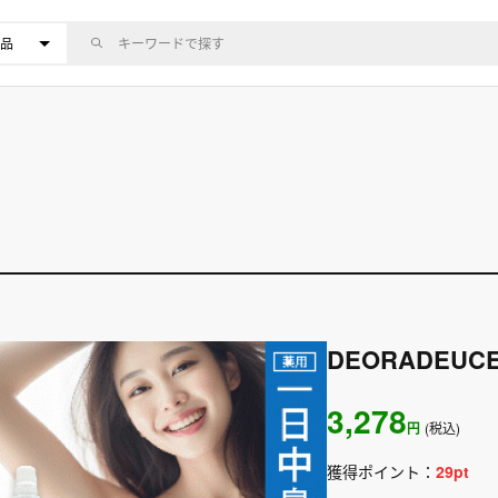
DEORADEU
3,278
円
(税込)
獲得ポイント：
29
pt