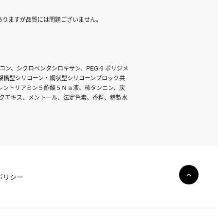
ありますが品質には問題ございません。
ン、シクロペンタシロキサン、PEG-9 ポリジメ
架橋型シリコーン・網状型シリコーンブロック共
レントリアミン５酢酸５Ｎａ液、柿タンニン、炭
ヤクエキス、メントール、法定色素、香料、精製水
ポリシー