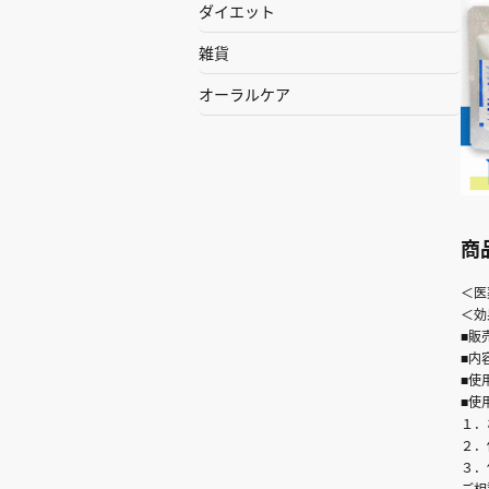
ダイエット
雑貨
オーラルケア
商
＜医
＜効
■販
■内
■使
■使
１．
２．
３．
ご相