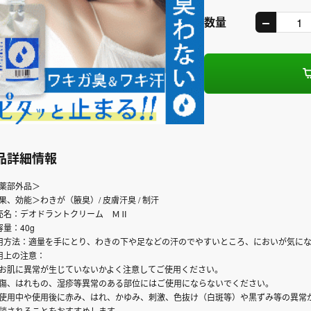
数量
品詳細情報
薬部外品＞
果、効能＞わきが（腋臭）/ 皮膚汗臭 / 制汗
売名：デオドラントクリーム ＭⅡ
容量：40g
用方法：適量を手にとり、わきの下や足などの汗のでやすいところ、においが気に
用上の注意：
お肌に異常が生じていないかよく注意してご使用ください。
傷、はれもの、湿疹等異常のある部位にはご使用にならないでください。
使用中や使用後に赤み、はれ、かゆみ、刺激、色抜け（白斑等）や黒ずみ等の異常
談されることをおすすめします。