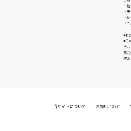
・極
・天
・使
・乳
■有
■そ
チル
重合
酸水
当サイトについて
お問い合わせ