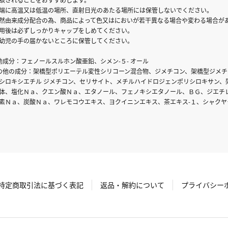
端に高温又は低温の場所、直射日光のあたる場所には保管しないでください。
然由来成分配合の為、商品によって色又はにおいが若干異なる場合や変わる場合が
用後は必ずしっかりキャップをしめてください。
幼児の手の届かないところに保管してください。
効成分：フェノールスルホン酸亜鉛、シメン-５- オール
の他の成分：架橋型ポリエーテル変性シリコーン混合物、ジメチコン、架橋型ジメチコ
シロキシエチル ジメチコン、セリサイト、メチルハイドロジェンポリシロキサン、
体、塩化Ｎａ、クエン酸Ｎａ、エタノール、フェノキシエタノール、ＢＧ、ジエチ
素Ｎａ、炭酸Ｎａ、ワレモコウエキス、ヨクイニンエキス、茶エキス-１、シャク
特定商取引法に基づく表記
返品・解約について
プライバシー